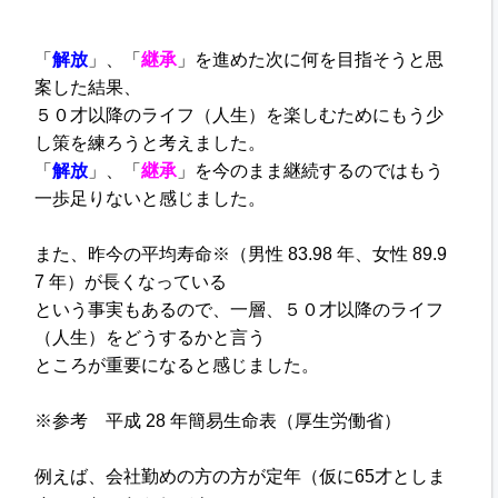
「
解放
」、「
継承
」を進めた次に
何を目指そうと思
案した結果、
５０才以降のライフ（人生）を
楽しむためにもう少
し策を練ろうと考えました。
「
解放
」、「
継承
」を今のまま
継続するのではもう
一歩足りないと感じました。
また、昨今の平均寿命※
（男性 83.98 年、女性 89.9
7 年）が長くなっている
という事実もあるので、一層、５０才以降のライフ
（人生）をどうするかと言う
ところが重要になると感じました。
※参考 平成 28 年簡易生命表
（厚生労働省）
例えば、会社勤めの方の方が
定年（仮に65才としま