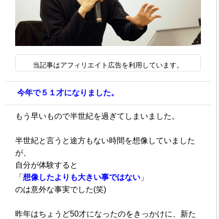
当記事はアフィリエイト広告を利用しています。
今年で５１才になりました。
もう早いもので半世紀を過ぎて
しまいました。
半世紀と言うと途方もない時間を
想像していました
が、
自分が体験すると
「
想像したよりも大きい事ではない
」
のは意外な事実でした(笑)
昨年はちょうど50才になったのを
きっかけに、新た