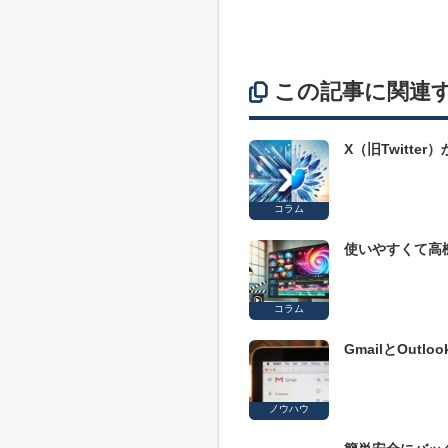
この記事に関連
X（旧Twitte
コラム
使いやすくて高機能
コラム
GmailとOut
ノウハウ