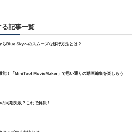
する記事一覧
r）からBlue Skyへのスムーズな移行方法とは？
！「MiniTool MovieMaker」で思い通りの動画編集を楽しもう
lookの同期失敗？これで解決！