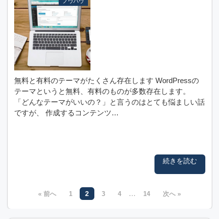
ノウハウ
無料と有料のテーマがたくさん存在します WordPressの
テーマというと無料、有料のものが多数存在します。
「どんなテーマがいいの？」と言うのはとても悩ましい話
ですが、 作成するコンテンツ…
続きを読む
…
2
« 前へ
1
3
4
14
次へ »